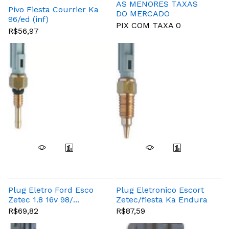
AS MENORES TAXAS
Pivo Fiesta Courrier Ka
DO MERCADO
96/ed (inf)
PIX COM TAXA 0
R$56,97
Plug Eletro Ford Esco
Plug Eletronico Escort
Zetec 1.8 16v 98/...
Zetec/fiesta Ka Endura
Focus 1.8 16v 98/...
Cinza
R$69,82
R$87,59