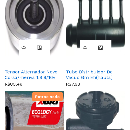
Tensor Alternador Novo
Tubo Distribuidor De
Corsa/meriva 1.8 8/16v
Vacuo Gm Efi(flauta)
03> Vectra 2.4 16v Hidr
R$80,46
R$7,93
Astra 1.8
Patrocinado