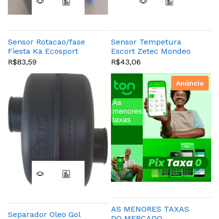
Sensor Rotacao/fase
Sensor Tempetura
Fiesta Ka Ecosport
Escort Zetec Mondeo
Rocam
Fiesta (preto)
R$83,59
R$43,06
Anúncio
AS MENORES TAXAS
Separador Oleo Gol
DO MERCADO