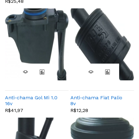
R$25,48
Anti-chama Gol Mi 1.0
Anti-chama Fiat Palio
16v
8v
R$41,97
R$12,28