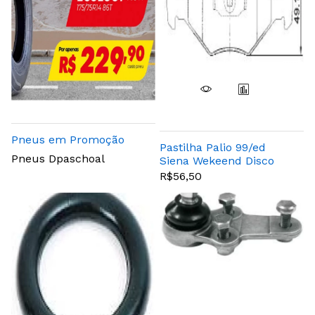
Pneus em Promoção
Pastilha Palio 99/ed
Pneus Dpaschoal
Siena Wekeend Disco
Vent .
R$56,50