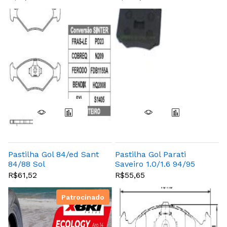
Pastilha Gol 84/ed Sant
Pastilha Gol Parati
84/88 Sol
Saveiro 1.0/1.6 94/95
Ate
R$61,52
R$55,65
Patrocinado