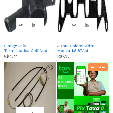
Flange Valv
Junta Coletor Adm
Termostatica Golf Audi
Monza 1.8 87/ed
A3
R$75,11
R$7,33
Anúncio