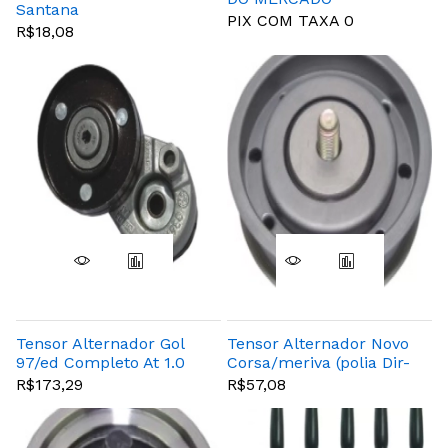
Santana
PIX COM TAXA 0
R$18,08
Tensor Alternador Gol
Tensor Alternador Novo
97/ed Completo At 1.0
Corsa/meriva (polia Dir-
8v, 16v, 16v Turbo
Hidr)
R$173,29
R$57,08