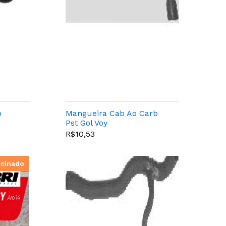
o
Mangueira Cab Ao Carb
d
Pst Gol Voy
R$10,53
ocinado