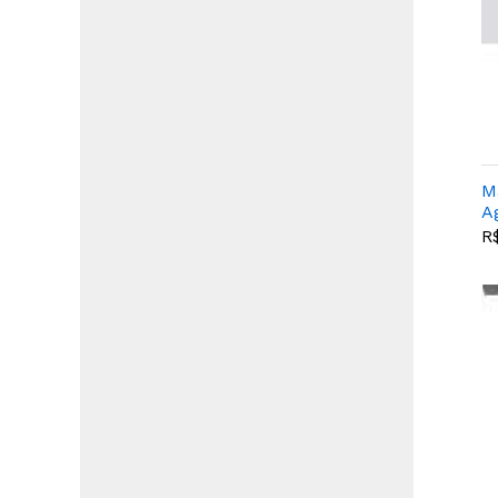
M
A
R