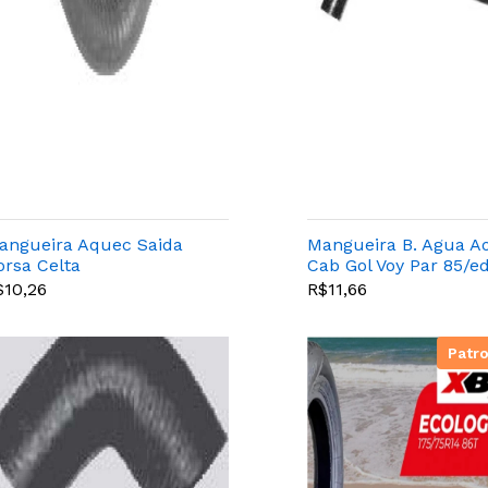
angueira Aquec Saida
Mangueira B. Agua A
orsa Celta
Cab Gol Voy Par 85/e
$10,26
R$11,66
Patr