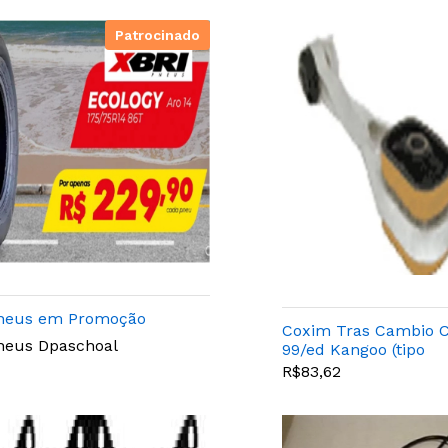
Patrocinado
neus em Promoção
Coxim Tras Cambio C
neus Dpaschoal
99/ed Kangoo (tipo
Bieleta)
R$83,62