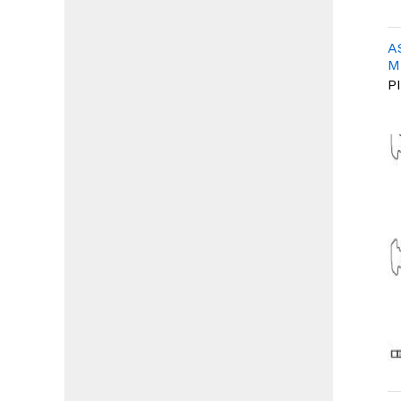
A
M
P