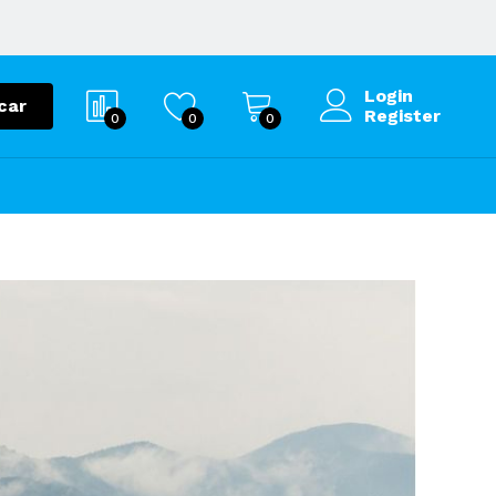
Login
car
Register
0
0
0