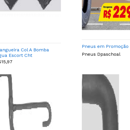
Pneus em Promoção
angueira Col A Bomba
Pneus Dpaschoal
gua Escort Cht
$15,97