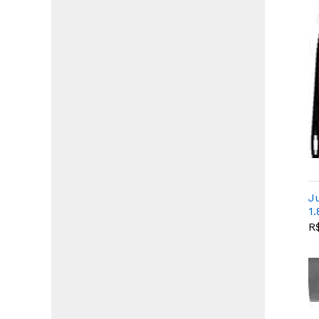
J
1.
R