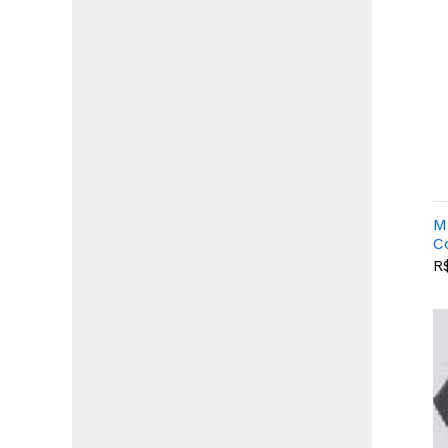
M
C
R