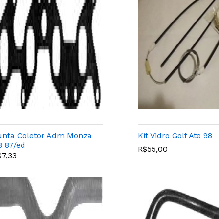
unta Coletor Adm Monza
Kit Vidro Golf Ate 98
8 87/ed
R$55,00
$7,33